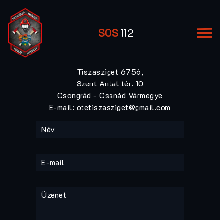
SOS
112
Tiszasziget 6756,
Szent Antal tér. 10
Csongrád - Csanád Vármegye
E-mail: otetiszasziget@gmail.com
Név
E-mail
Üzenet